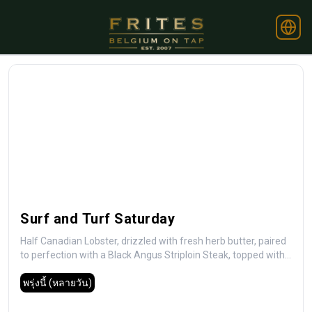
Surf and Turf Saturday
Half Canadian Lobster, drizzled with fresh herb butter, paired
to perfection with a Black Angus Striploin Steak, topped with
zesty chimichurri and served with crispy, golden frites from
$295
พรุ่งนี้
(หลายวัน)