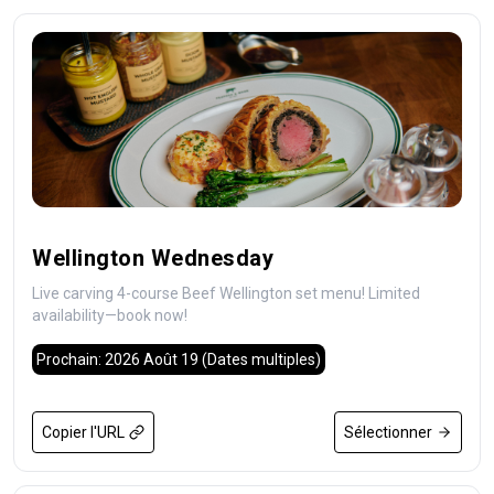
Wellington Wednesday
Live carving 4-course Beef Wellington set menu! Limited
availability—book now!
Prochain: 2026 Août 19
(Dates multiples)
Copier l'URL
Sélectionner