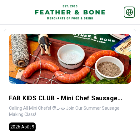
FAB KIDS CLUB - Mini Chef Sausage
Making Class (CLASS ONLY)
Calling All Mini Chefs! 🧑‍🍳🌭 Join Our Summer Sausage
Making Class!
2026 Août 9