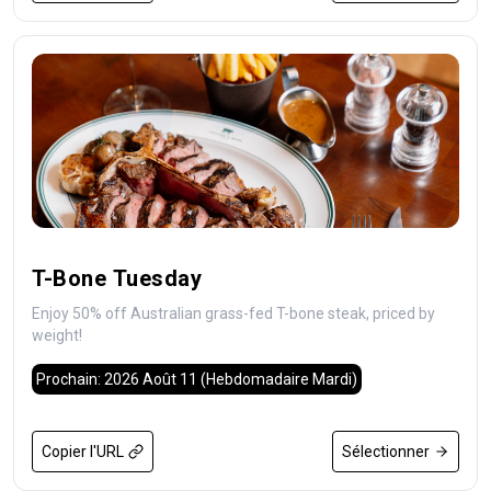
T-Bone Tuesday
Enjoy 50% off Australian grass-fed T-bone steak, priced by
weight!
Prochain: 2026 Août 11
(Hebdomadaire Mardi)
Copier l'URL
Sélectionner