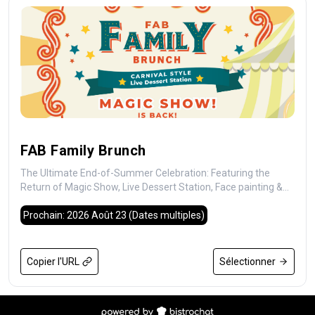
FAB Family Brunch
The Ultimate End-of-Summer Celebration: Featuring the
Return of Magic Show, Live Dessert Station, Face painting &
More!
Prochain: 2026 Août 23
(Dates multiples)
Copier l'URL
Sélectionner