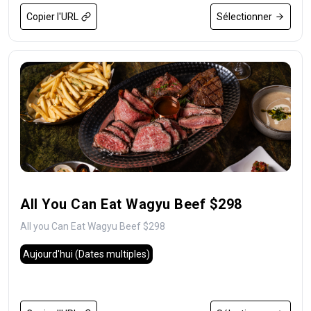
Copier l'URL
Sélectionner
All You Can Eat Wagyu Beef $298
All you Can Eat Wagyu Beef $298
Aujourd'hui
(Dates multiples)